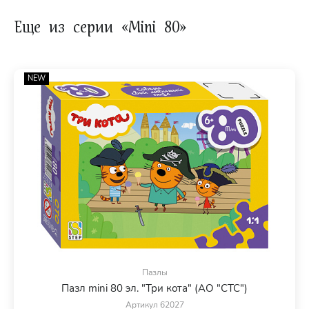
Еще из серии «Mini 80»
NEW
Пазлы
Пазл mini 80 эл. "Три кота" (АО "СТС")
Артикул 62027