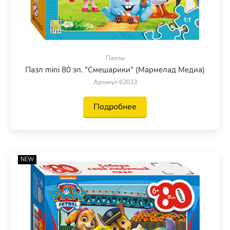
Пазлы
Пазл mini 80 эл. "Смешарики" (Мармелад Медиа)
Артикул 62033
Подробнее
NEW