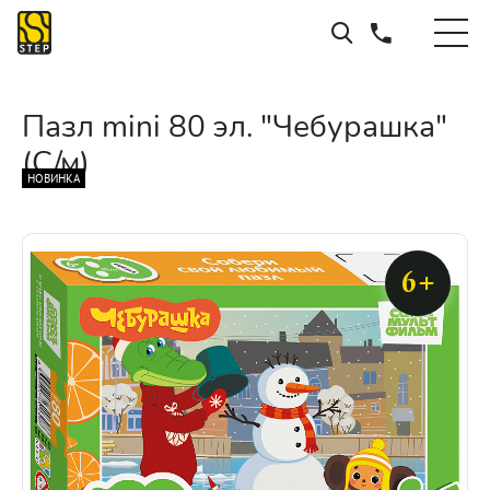
Пазл mini 80 эл. "Чебурашка"
(С/м)
НОВИНКА
6+