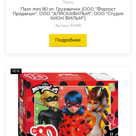
Пазлы
Пазл mini 80 эл. Грузовички (ООО "Форпост
Продакшн", ООО "АЛЯСКАФИЛЬМ", ООО "Студия
КИОН ФИЛЬМ")
Артикул 62040
Подробнее
NEW