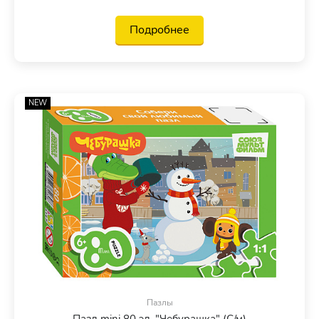
Подробнее
NEW
Пазлы
Пазл mini 80 эл. "Чебурашка" (С/м)