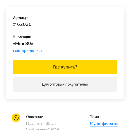
Детали
выполнены
из качественного картона
,
производство — Подольск.
Артикул
# 62030
Для детей с 6 лет.
Коллекция
«Mini 80»
смотреть все
Где купить?
Для оптовых покупателей
Описание
Тема
Пазл mini 80 эл.
Мультфильмы
"Чебурашка" (С/м)