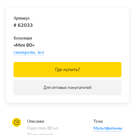
Картон прочный
, произведён на собственном заводе в
Подольске.
Артикул
# 62033
Подходят
детям от 6 лет.
Коллекция
«Mini 80»
смотреть все
Где купить?
Для оптовых покупателей
Описание
Тема
Пазл mini 80 эл.
Мультфильмы
"Смешарики"