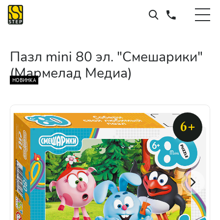
Пазл mini 80 эл. "Смешарики"
(Мармелад Медиа)
НОВИНКА
6+