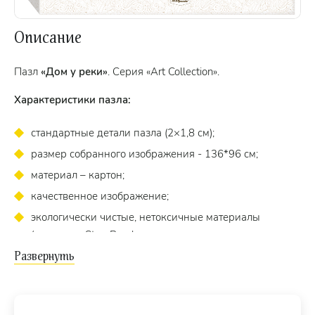
Описание
Пазл
«Дом у реки»
. Серия «Art Collection».
Характеристики пазла:
стандартные детали пазла (2×1,8 см);
размер собранного изображения - 136*96 см;
материал – картон;
качественное изображение;
экологически чистые, нетоксичные материалы
(компания Step Puzzle гарантирует высокое качество
пазла и точность подгонки).
Для кого?
Пазл подходит для взрослых и детей
от 10 лет.