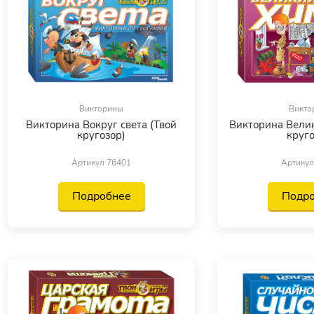
Викторины
Викто
Викторина Вокруг света (Твой
Викторина Велик
кругозор)
круго
Артикул 76401
Артикул
Подробнее
Подр