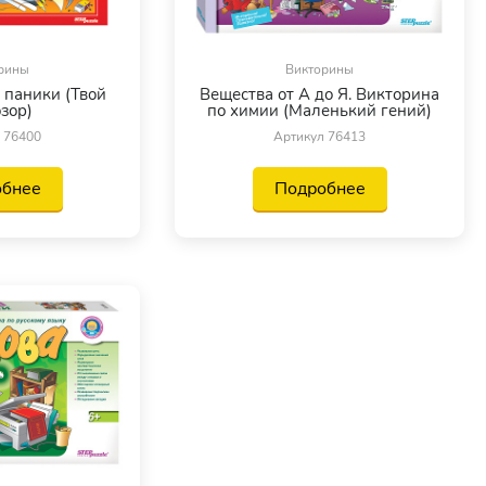
рины
Викторины
 паники (Твой
Вещества от А до Я. Викторина
зор)
по химии (Маленький гений)
 76400
Артикул 76413
обнее
Подробнее