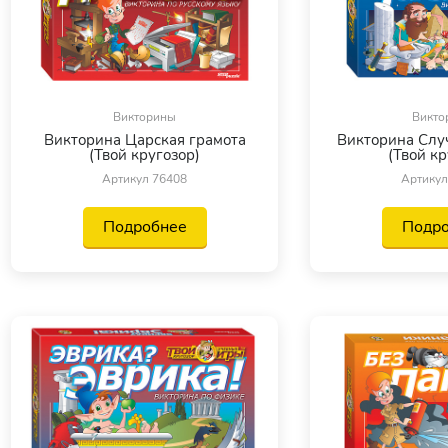
Викторины
Викто
Викторина Царская грамота
Викторина Случ
(Твой кругозор)
(Твой кр
Артикул 76408
Артикул
Подробнее
Подр