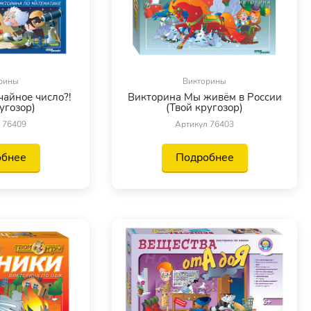
рины
Викторины
айное число?!
Викторина Мы живём в России
угозор)
(Твой кругозор)
 76409
Артикул 76403
обнее
Подробнее