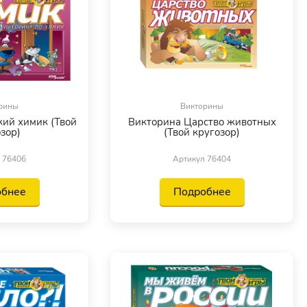
рины
Викторины
ий химик (Твой
Викторина Царство животных
зор)
(Твой кругозор)
 76406
Артикул 76404
обнее
Подробнее