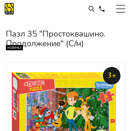
Пазл 35 "Простоквашино.
Продолжение" (С/м)
НОВИНКА
3+