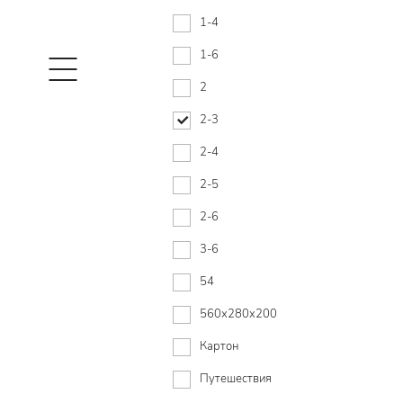
1-4
1-6
2
2-3
2-4
2-5
2-6
3-6
54
560х280х200
Картон
Путешествия