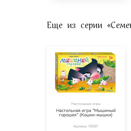
Пластмасса, картон.
Количество игроков.
В игре может принимать участие от 2 до 
Еще из серии «Семе
Возраст игроков.
Игра подходит для детей от 4 лет.
Видео обзор игры "Тайны моря" смотр
Инструкция к игре (PDF)
23 февраля
Настольные игры
Настольная игра "Мышиный
горошек" (Кошки-мышки)
Артикул 76507