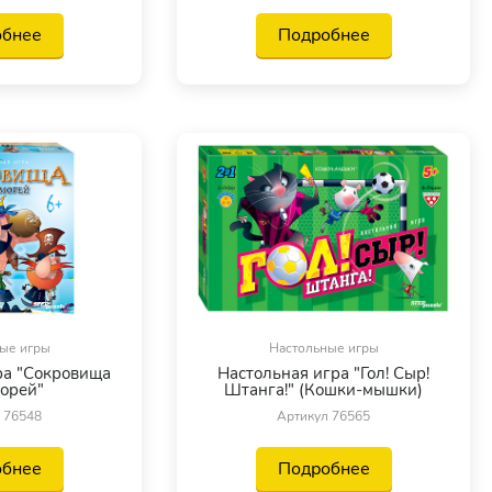
обнее
Подробнее
ые игры
Настольные игры
ра "Сокровища
Настольная игра "Гол! Сыр!
орей"
Штанга!" (Кошки-мышки)
 76548
Артикул 76565
обнее
Подробнее