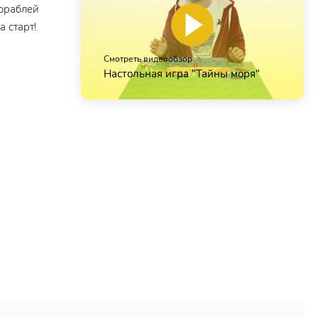
кораблей
 старт!
Смотреть видеообзор
Настольная игра "Тайны моря"