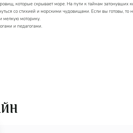
ровищ, которые скрывает море. На пути к тайнам затонувших 
ться со стихией и морскими чудовищами. Если вы готовы, то на
и мелкую моторику.
огами и педагогами.
 шт.)
АЙН
ула) (2 шт.)