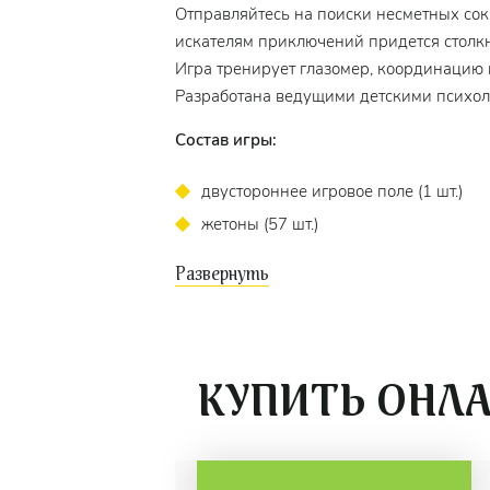
Отправляйтесь на поиски несметных сок
искателям приключений придется столкну
Игра тренирует глазомер, координацию 
Разработана ведущими детскими психол
Состав игры:
двустороннее игровое поле (1 шт.)
жетоны (57 шт.)
шарики (3 шт.)
цветные колпачки (12 шт.)
цветные трамплины (4 шт.)
декорация с изображением корабля (1
КУПИТЬ ОНЛ
фигурки с подставками (осьминог и ак
таблица обмена (4 шт.)
правила игры