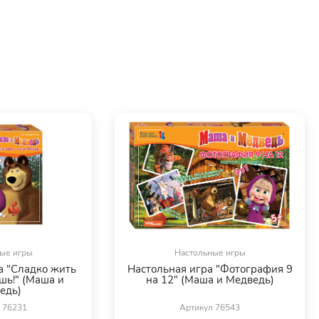
ые игры
Настольные игры
а "Сладко жить
Настольная игра "Фотография 9
шь!" (Маша и
на 12" (Маша и Медведь)
едь)
 76231
Артикул 76543