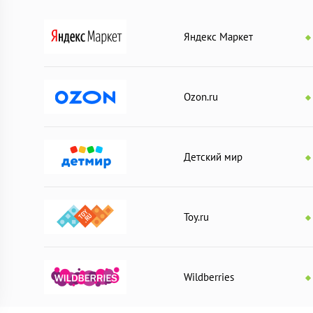
Яндекс Маркет
ле. Участники игры получают по три колпачка и трамплин одног
пускает три колпачка с трамплина на игровое поле. Игра зака
 ходов.
Ozon.ru
своих жетонах и определяют победителя.
авливают 4 трамплина. Сверху укладывают планшет "мишень".
Детский мир
рок выполняет три броска, стараясь попасть шариком в отверсти
ое отверстие. После того как все броски выполнены, подсчиты
Toy.ru
больше всего очков.
ества участников. Среднее время — 10–20 минут.
Wildberries