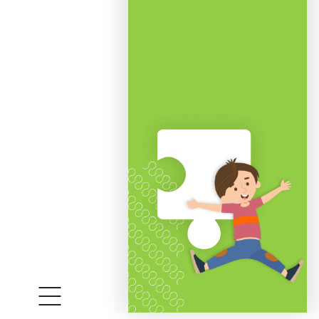
Как играть?
Первая игра. "Тайны моря".
В центр стола устанавливают игровое по
В ходе игры каждый игрок по очереди за
после того, как все игроки выполнят по 5
Участники игры подсчитывают баллы на 
Вторая игра. "Подводная охота".
На дно игровой коробки по углам устан
Игроки ходят по очереди. В свой ход иг
цвета: например, желтым шариком в желт
очки.
Победителем становится тот, кто набрал 
Время игры.
Время игры зависит от возраста и колич
Материалы.